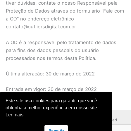
tiver dúvidas, contate o nosso Responsável pela
Proteção de Dados através do formulário “Fale com
a OD” no endereço eletrônico
contato@outliersdigital.com.br .
A OD é a responsável pelo tratamento de dados
para fins dos dados pessoais do usuário
processados nos termos desta Política.
Última alteração: 30 de março de 2022
Entrada em vigor: 30 de março de 2022
Este site usa cookies para garantir que você
obtenha a melhor experiência em nosso site.
Ler mais
Copyright © 2026, Outliers Digital - All Rights Reserved
Permitir