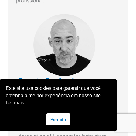
profissional.
Renato Rocha Jorge
Este site usa cookies para garantir que você
Por ser filho de Mergulhador, foi
obtenha a melhor experiência em nosso site.
apresentado ao universo subaquático em
Ler mais
seus primeiros meses de vida e, aos 19
anos de idade, já era instrutor de
Permitir
Mergulho pela NAUI – National
Association of Underwater Instructors.